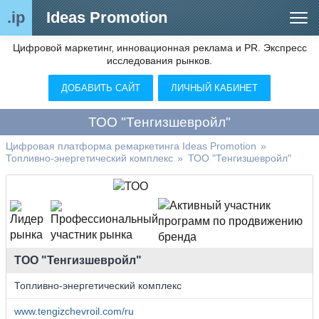
.ip
Ideas Promotion
Цифровой маркетинг, инновационная реклама и PR. Экспресс
Сегменты рынка
исследования рынков.
Цифровой ремаркетинг (анализ рынка)
ДОБАВИТЬ САЙТ
ЛИЧНЫЙ КАБИНЕТ
Отраслевой обозреватель
ТОО "Тенгизшевройл"
Видео
Цифровая платформа ремаркетинга Ideas Promotion
»
Топливно-энергетический комплекс
»
ТОО "Тенгизшевройл"
О нас
Контакты
ТОО "Тенгизшевройл"
Топливно-энергетический комплекс
www.tengizchevroil.com/ru