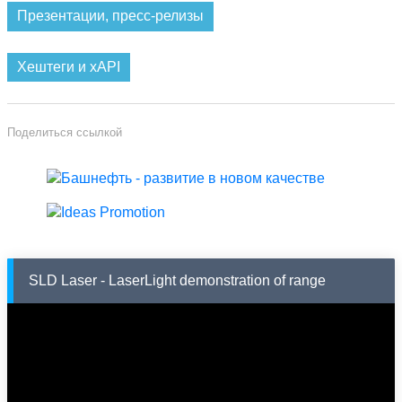
предприятия, включая третью очередь,- Тюменский регион
Презентации, пресс-релизы
отличается высоким спросом на нефтепродукты. Более того,
АНПЗ имеет возможность отпускать предприятиям топливо
прямо с завода путем автоналива, небольшими бензовозами
Хештеги и xAPI
5-30 тонн. Таким образом, достигается экономия за счет
способа отгрузки продукции небольшими объемами.
Поделиться ссылкой
SLD Laser - LaserLight demonstration of range