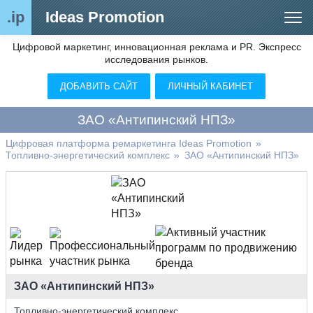
.ip
Ideas Promotion
Цифровой маркетинг, инновационная реклама и PR. Экспресс
Сегменты рынка
исследования рынков.
Цифровой ремаркетинг (анализ рынка)
ДОБАВИТЬ САЙТ
ЛИЧНЫЙ КАБИНЕТ
Отраслевой обозреватель
ЗАО «Антипинский НПЗ»
Видео
Цифровая платформа ремаркетинга Ideas Promotion
»
Топливно-энергетический комплекс
»
ЗАО «Антипинский НПЗ»
О нас
Контакты
ЗАО «Антипинский НПЗ»
Топливно-энергетический комплекс