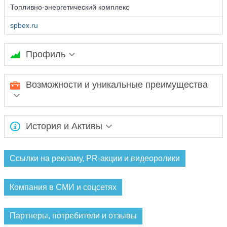
Топливно-энергетический комплекс
spbex.ru
Профиль
Основными предметами торгов на Бирже «Санкт-Петербург
Возможности и уникальные преимущества
являются биржевые товары (нефтепродукты, металлы, лес и
лесоматериалы, минеральные удобрения, зерно, сахар,
каменный уголь, нерудные материалы, стройматериалы),
квоты на водные биоресурсы и фьючерсы на валютные
ЗАО "Биржа "Санкт - Петербург" обладает Лицензией биржи
пары.
История и Активы
№ 078-006 от 13.12.2013 года.Основными предметами
торгов на Бирже «Санкт-Петербург являются биржевые
товары (нефтепродукты, металлы, лес и лесоматериалы,
ЗАО «Биржа «Санкт-Петербург» создана 31 января 1991
минеральные удобрения, зерно, сахар, каменный уголь,
года по Решению Президиума Ленинградского городского
Ссылки на рекламу, PR-акции и видеоролики
нерудные материалы, стройматериалы), квоты на водные
Совета народных депутатов.Биржа «Санкт-Петербург»
биоресурсы и фьючерсы на валютные пары.
является старейшей российской биржей с богатейшим
Компания в СМИ и соцсетях
опытом в проведении биржевых торгов на товарном рынке,
рынке ценных бумаг, рынке фьючерсных и опционных
контрактов, а также в проведении аукционов и конкурсов.
Партнеры, потребители и отзывы