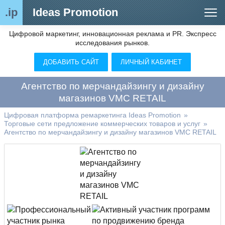
.ip
Ideas Promotion
Цифровой маркетинг, инновационная реклама и PR. Экспресс
Сегменты рынка
исследования рынков.
Цифровой ремаркетинг (анализ рынка)
ДОБАВИТЬ САЙТ
ЛИЧНЫЙ КАБИНЕТ
Отраслевой обозреватель
Агентство по мерчандайзингу и дизайну
Видео
магазинов VMC RETAIL
О нас
Цифровая платформа ремаркетинга Ideas Promotion
»
Торговые сети предложение коммерческих товаров и услуг
»
Агентство по мерчандайзингу и дизайну магазинов VMC RETAIL
Контакты