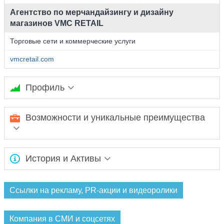
Агентство по мерчандайзингу и дизайну
магазинов VMC RETAIL
Торговые сети и коммерческие услуги
vmcretail.com
Профиль
Агентство по мерчандайзингу и дизайну магазинов VMC
Возможности и уникальные преимущества
RETAIL. Оформление витрин и корпоративные тренинги.
VMC Retail решает все потребности ведущих розничных
История и Активы
брендов, и тех, кто стремится быть современным и
успешным. Марина Полковникова. Основатель.
Ожидается заполнение информации...
Ссылки на рекламу, PR-акции и видеоролики
Компания в СМИ и соцсетях