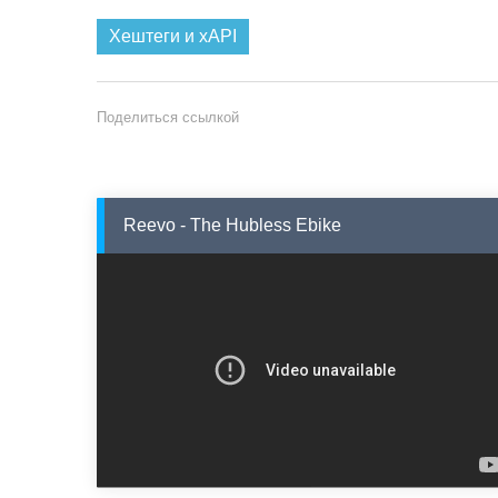
Хештеги и xAPI
Поделиться ссылкой
Reevo - The Hubless Ebike