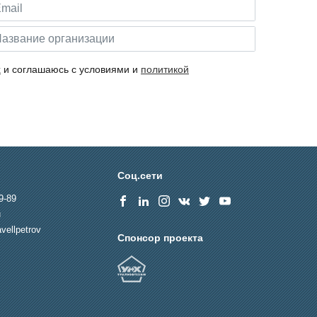
х
и соглашаюсь с условиями и
политикой
Соц.сети
9-89
u
vellpetrov
Спонсор проекта