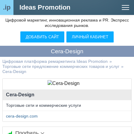
.ip
Ideas Promotion
Цифровой маркетинг, инновационная реклама и PR. Экспресс
Сегменты рынка
исследования рынков.
Цифровой ремаркетинг (анализ рынка)
ДОБАВИТЬ САЙТ
ЛИЧНЫЙ КАБИНЕТ
Отраслевой обозреватель
Cera-Design
Видео
Цифровая платформа ремаркетинга Ideas Promotion
»
Торговые сети предложение коммерческих товаров и услуг
»
О нас
Cera-Design
Контакты
Cera-Design
Торговые сети и коммерческие услуги
cera-design.com
Профиль