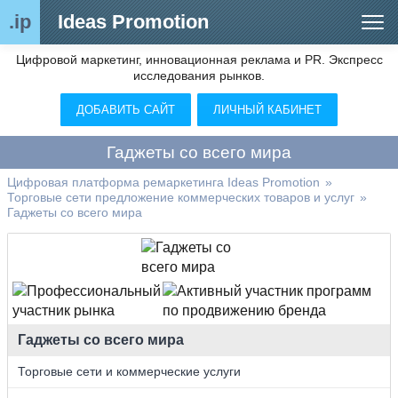
.ip
Ideas Promotion
Цифровой маркетинг, инновационная реклама и PR. Экспресс
Сегменты рынка
исследования рынков.
Цифровой ремаркетинг (анализ рынка)
ДОБАВИТЬ САЙТ
ЛИЧНЫЙ КАБИНЕТ
Отраслевой обозреватель
Гаджеты со всего мира
Видео
Цифровая платформа ремаркетинга Ideas Promotion
»
Торговые сети предложение коммерческих товаров и услуг
»
О нас
Гаджеты со всего мира
Контакты
Гаджеты со всего мира
Торговые сети и коммерческие услуги