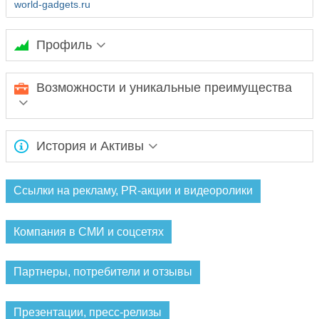
world-gadgets.ru
Профиль
Компания «Гаджеты со всего мира» предлагает широкий
Возможности и уникальные преимущества
ассортимент чехлов для мобильных телефонов и других
аксессуаров.
Ассортимент интернет-магазина «Гаджеты со всего мира»
История и Активы
непрерывно расширяется.
Компания «Гаджеты со всего мира» работает c 2011 года.
Ссылки на рекламу, PR-акции и видеоролики
Компания в СМИ и соцсетях
Партнеры, потребители и отзывы
Презентации, пресс-релизы