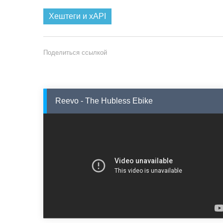
Хештеги и xAPI
Поделиться ссылкой
Reevo - The Hubless Ebike