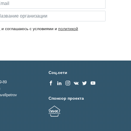
х
и соглашаюсь с условиями и
политикой
Соц.сети
9-89
u
vellpetrov
Спонсор проекта