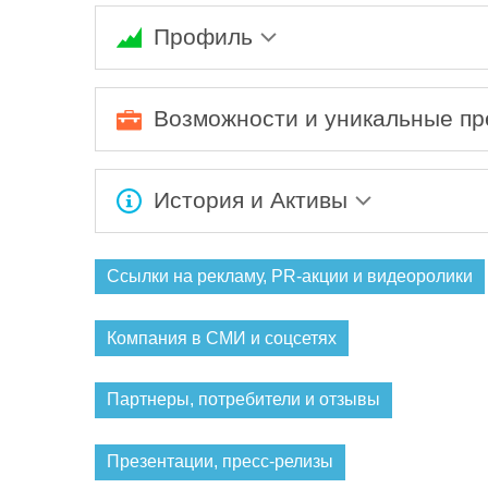
Профиль
GearPro.ru - магазин туристических аксессуа
официальным поставщиком представленных н
Возможности и уникальные п
Joseph, товары для дома Umbra, туристически
В каталоге представлены товары ведущих м
покупателей во всем мире, среди которых не
История и Активы
магазине GearPro.ru Вы гарантированно пол
GearPro - на рынке outdoor товаров с 2013 го
Ссылки на рекламу, PR-акции и видеоролики
Компания в СМИ и соцсетях
Партнеры, потребители и отзывы
Презентации, пресс-релизы