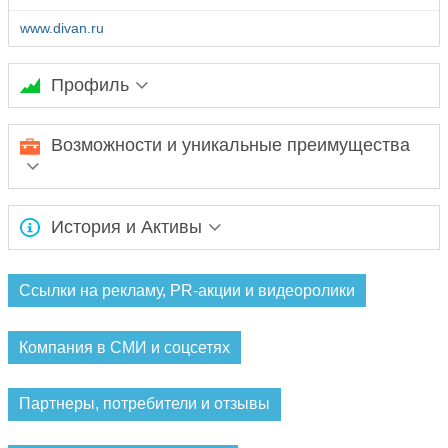
www.divan.ru
Профиль
Диван.ру – интернет-магазин по-настоящему удобной
Возможности и уникальные преимущества
мебели.
Интернет-магазин представляет только тщательно
История и Активы
отобранные модели, исключительные диваны – хиты продаж
в Москве и по России.
Ожидается заполнение информации...
Ссылки на рекламу, PR-акции и видеоролики
Компания в СМИ и соцсетях
Партнеры, потребители и отзывы