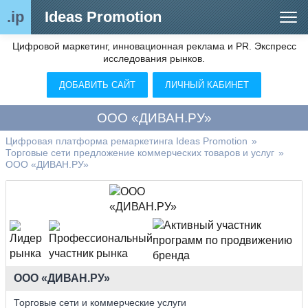
.ip
Ideas Promotion
Цифровой маркетинг, инновационная реклама и PR. Экспресс
Сегменты рынка
исследования рынков.
Цифровой ремаркетинг (анализ рынка)
ДОБАВИТЬ САЙТ
ЛИЧНЫЙ КАБИНЕТ
Отраслевой обозреватель
ООО «ДИВАН.РУ»
Видео
Цифровая платформа ремаркетинга Ideas Promotion
»
Торговые сети предложение коммерческих товаров и услуг
»
О нас
ООО «ДИВАН.РУ»
Контакты
ООО «ДИВАН.РУ»
Торговые сети и коммерческие услуги