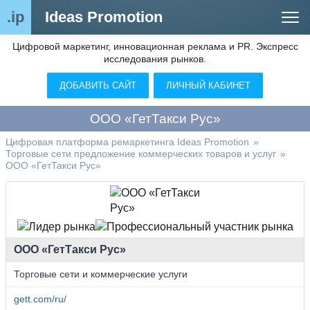
.ip
Ideas Promotion
Цифровой маркетинг, инновационная реклама и PR. Экспресс
Сегменты рынка
исследования рынков.
Цифровой ремаркетинг (анализ рынка)
ДОБАВИТЬ САЙТ
ЛИЧНЫЙ КАБИНЕТ
Отраслевой обозреватель
ООО «ГетТакси Рус»
Видео
Цифровая платформа ремаркетинга Ideas Promotion
»
Торговые сети предложение коммерческих товаров и услуг
»
О нас
ООО «ГетТакси Рус»
Контакты
ООО «ГетТакси Рус»
Торговые сети и коммерческие услуги
gett.com/ru/