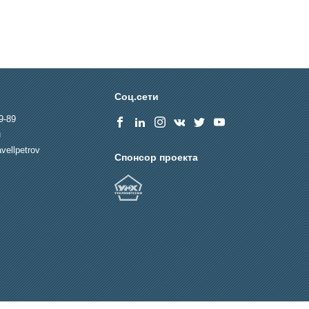
Соц.сети
9-89
u
vellpetrov
Спонсор проекта