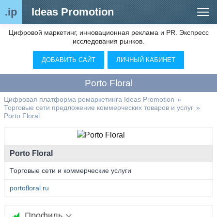
.ip
Ideas Promotion
Цифровой маркетинг, инновационная реклама и PR. Экспресс
Сегменты рынка
исследования рынков.
Цифровой ремаркетинг (анализ рынка)
ДОБАВИТЬ САЙТ
ЛИЧНЫЙ КАБИНЕТ
Отраслевой обозреватель
Porto Floral
Видео
Цифровая платформа ремаркетинга Ideas Promotion
»
Торговые сети предложение коммерческих товаров и услуг
»
О нас
Porto Floral
Контакты
Porto Floral
Торговые сети и коммерческие услуги
portofloral.ru
Профиль