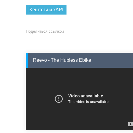
Хештеги и xAPI
Поделиться ссылкой
Reevo - The Hubless Ebike