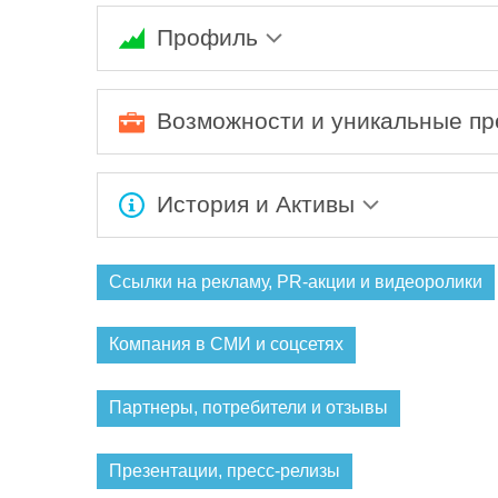
Профиль
Unilever - глобальная компания по продаже 
устойчивое качество жизни доступным для вс
Возможности и уникальные п
Мы создаём известные во всем мире бренды и
окружающую среду и увеличить положительн
История и Активы
поддерживать связь с людьми, разделяющим
положения человечества.
Ожидается заполнение информации...
Ссылки на рекламу, PR-акции и видеоролики
Компания в СМИ и соцсетях
Партнеры, потребители и отзывы
Презентации, пресс-релизы