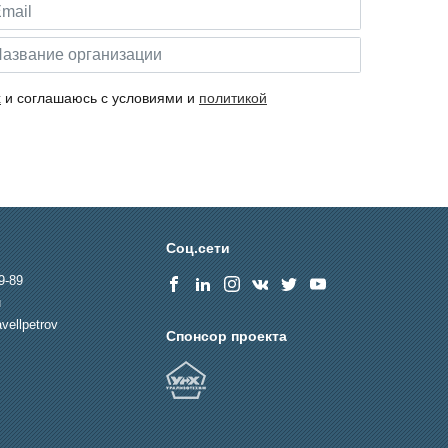
х
и соглашаюсь с условиями и
политикой
Соц.сети
9-89
u
vellpetrov
Спонсор проекта