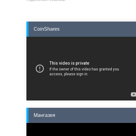
CoinShares
Мангазея