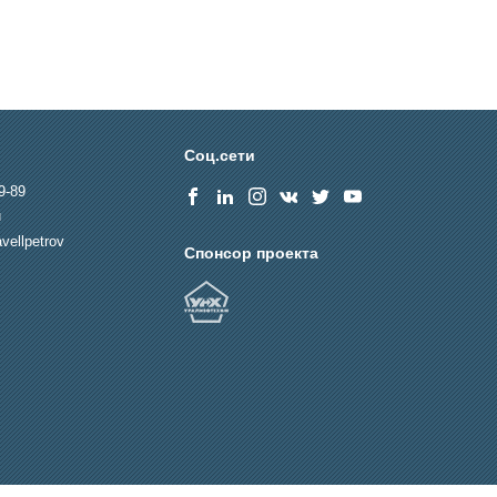
Соц.сети
9-89
u
vellpetrov
Спонсор проекта