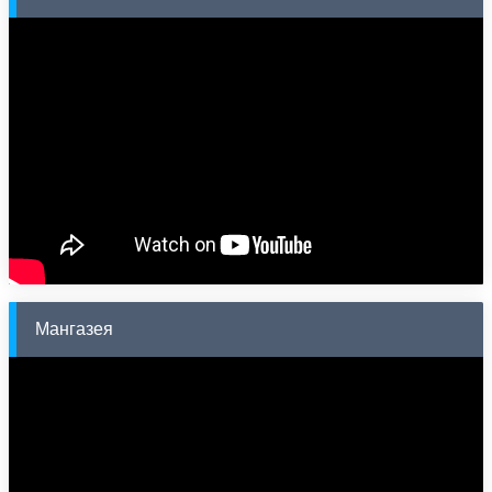
Мангазея