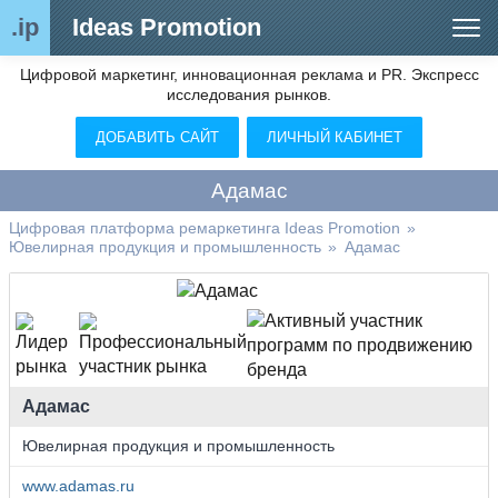
.ip
Ideas Promotion
Цифровой маркетинг, инновационная реклама и PR. Экспресс
Сегменты рынка
исследования рынков.
Цифровой ремаркетинг (анализ рынка)
ДОБАВИТЬ САЙТ
ЛИЧНЫЙ КАБИНЕТ
Отраслевой обозреватель
Адамас
Видео
Цифровая платформа ремаркетинга Ideas Promotion
»
Ювелирная продукция и промышленность
»
Адамас
О нас
Контакты
Адамас
Ювелирная продукция и промышленность
www.adamas.ru