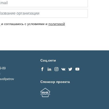
х
и соглашаюсь с условиями и
политикой
Соц.сети
9-89
u
vellpetrov
Спонсор проекта