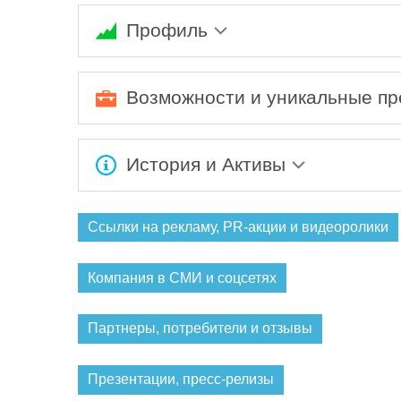
Профиль
Составление проектов поисковых и геологор
геологоразведочных работ; Подсчет запасов
Возможности и уникальные п
международным стандартам (каркасное и бл
проектов в ГКЗ (ТКЗ), ЦКР, РОСГЕОЛЭКСПЕ
Ожидается заполнение информации...
История и Активы
Ожидается заполнение информации...
Ссылки на рекламу, PR-акции и видеоролики
Компания в СМИ и соцсетях
Партнеры, потребители и отзывы
Презентации, пресс-релизы