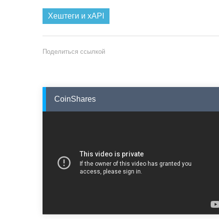
Хештеги и xAPI
Поделиться ссылкой
CoinShares