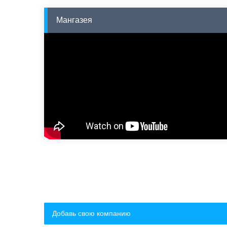
Мангазея
Добавь свою компанию