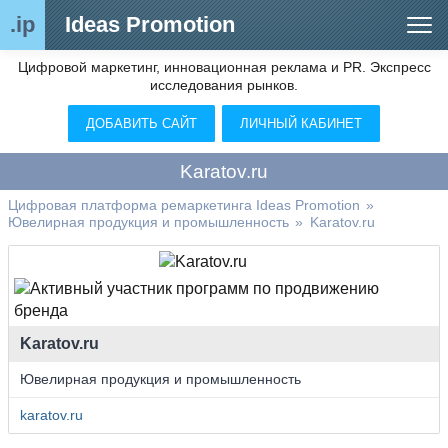
.ip
Ideas Promotion
Цифровой маркетинг, инновационная реклама и PR. Экспресс
Сегменты рынка
исследования рынков.
Цифровой ремаркетинг (анализ рынка)
ДОБАВИТЬ САЙТ
ЛИЧНЫЙ КАБИНЕТ
Отраслевой обозреватель
Karatov.ru
Видео
Цифровая платформа ремаркетинга Ideas Promotion
»
Ювелирная продукция и промышленность
»
Karatov.ru
О нас
Контакты
Karatov.ru
Ювелирная продукция и промышленность
karatov.ru