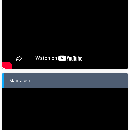
Мангазея