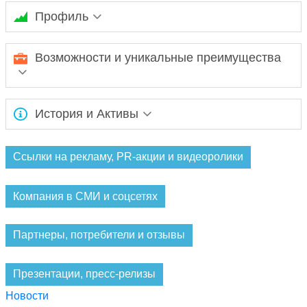
Профиль
Ювелирный Дом «Кристалл мечты» на протяжении многих
Возможности и уникальные преимущества
лет изготавливает и реализует украшения. Нам доверяют как
простые покупатели, так и знаменитые личности, звезды
кино и эстрады, представители fashion-индустрии.
Компания имеет прямые поставки алмазов с якутских
История и Активы
месторождений. Команда профессиональных сотрудников и
собственное производство позволяют создавать
эксклюзивные ювелирные коллекции. Осуществляется
Ожидается заполнение информации...
изготовление изделий на заказ.
Ссылки на рекламу, PR-акции и видеоролики
Компания в СМИ и соцсетях
Партнеры, потребители и отзывы
Презентации, пресс-релизы
Новости