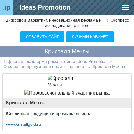
.ip
Ideas Promotion
Цифровой маркетинг, инновационная реклама и PR. Экспресс
Сегменты рынка
исследования рынков.
Цифровой ремаркетинг (анализ рынка)
ДОБАВИТЬ САЙТ
ЛИЧНЫЙ КАБИНЕТ
Отраслевой обозреватель
Кристалл Мечты
Видео
Цифровая платформа ремаркетинга Ideas Promotion
»
Ювелирная продукция и промышленность
»
Кристалл Мечты
О нас
Контакты
Кристалл Мечты
Ювелирная продукция и промышленность
www.kristallgold.ru