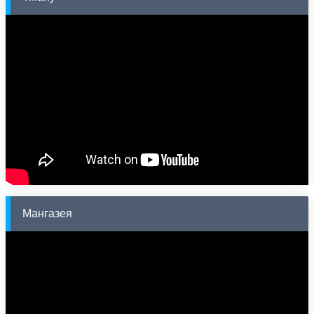
Мангазея