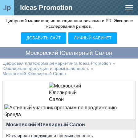
.ip
Ideas Promotion
Цифровой маркетинг, инновационная реклама и PR. Экспресс
Сегменты рынка
исследования рынков.
Цифровой ремаркетинг (анализ рынка)
ДОБАВИТЬ САЙТ
ЛИЧНЫЙ КАБИНЕТ
Отраслевой обозреватель
Московский Ювелирный Салон
Видео
Цифровая платформа ремаркетинга Ideas Promotion
»
Ювелирная продукция и промышленность
»
О нас
Московский Ювелирный Салон
Контакты
Московский Ювелирный Салон
Ювелирная продукция и промышленность