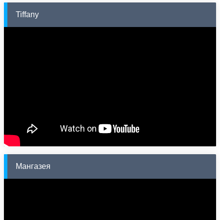
Tiffany
Мангазея