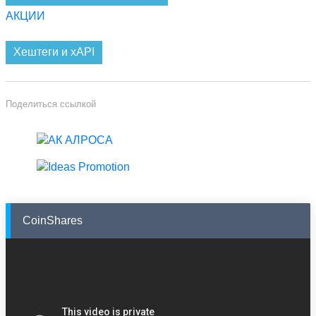
АКЦИИ
Хештеги и xAPI
Поделиться ссылкой
CoinShares