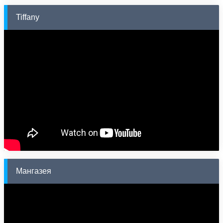
Tiffany
Мангазея