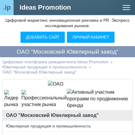
.ip
Ideas Promotion
Цифровой маркетинг, инновационная реклама и PR. Экспресс
Сегменты рынка
исследования рынков.
Цифровой ремаркетинг (анализ рынка)
ДОБАВИТЬ САЙТ
ЛИЧНЫЙ КАБИНЕТ
Отраслевой обозреватель
ОАО "Московский Ювелирный завод"
Видео
Цифровая платформа ремаркетинга Ideas Promotion
»
Ювелирная продукция и промышленность
»
О нас
ОАО "Московский Ювелирный завод"
Контакты
ОАО "Московский Ювелирный завод"
Ювелирная продукция и промышленность