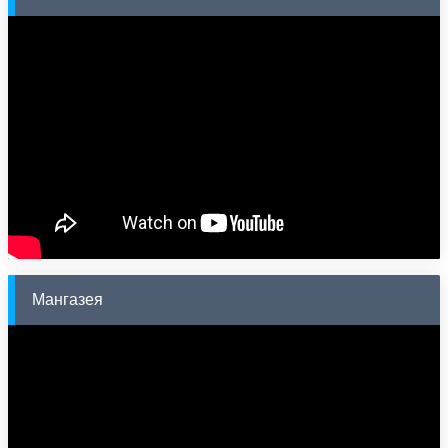
Мангазея