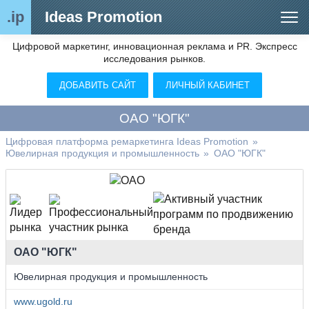
.ip
Ideas Promotion
Цифровой маркетинг, инновационная реклама и PR. Экспресс
Сегменты рынка
исследования рынков.
Цифровой ремаркетинг (анализ рынка)
ДОБАВИТЬ САЙТ
ЛИЧНЫЙ КАБИНЕТ
Отраслевой обозреватель
ОАО "ЮГК"
Видео
Цифровая платформа ремаркетинга Ideas Promotion
»
Ювелирная продукция и промышленность
»
ОАО "ЮГК"
О нас
Контакты
ОАО "ЮГК"
Ювелирная продукция и промышленность
www.ugold.ru