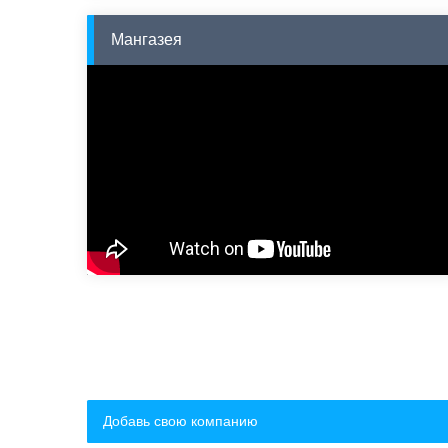
Мангазея
Добавь свою компанию