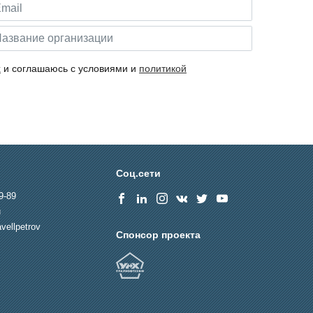
х
и соглашаюсь с условиями и
политикой
Соц.сети
9-89
u
vellpetrov
Спонсор проекта