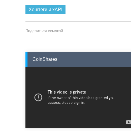
Хештеги и xAPI
Поделиться ссылкой
CoinShares