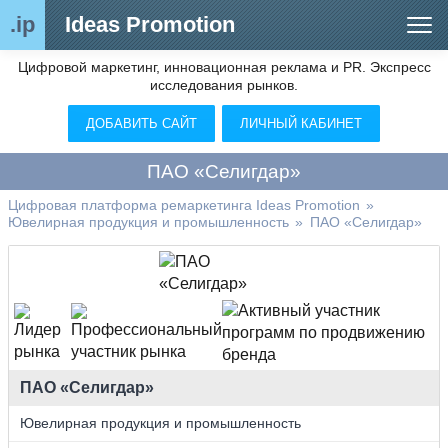
.ip
Ideas Promotion
Цифровой маркетинг, инновационная реклама и PR. Экспресс
Сегменты рынка
исследования рынков.
Цифровой ремаркетинг (анализ рынка)
ДОБАВИТЬ САЙТ
ЛИЧНЫЙ КАБИНЕТ
Отраслевой обозреватель
ПАО «Селигдар»
Видео
Цифровая платформа ремаркетинга Ideas Promotion
»
Ювелирная продукция и промышленность
»
ПАО «Селигдар»
О нас
Контакты
ПАО «Селигдар»
Ювелирная продукция и промышленность