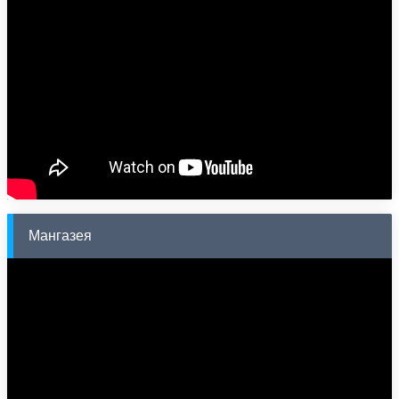
Мангазея