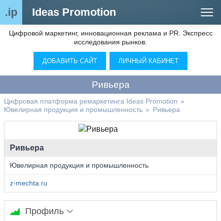
.ip
Ideas Promotion
Цифровой маркетинг, инновационная реклама и PR. Экспресс
Сегменты рынка
исследования рынков.
Цифровой ремаркетинг (анализ рынка)
ДОБАВИТЬ САЙТ
ЛИЧНЫЙ КАБИНЕТ
Отраслевой обозреватель
Ривьера
Видео
Цифровая платформа ремаркетинга Ideas Promotion
»
Ювелирная продукция и промышленность
»
Ривьера
О нас
Контакты
Ривьера
Ювелирная продукция и промышленность
z-mechta.ru
Профиль