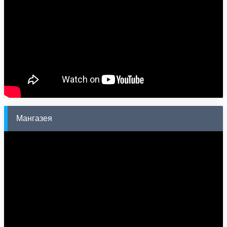
Мангазея