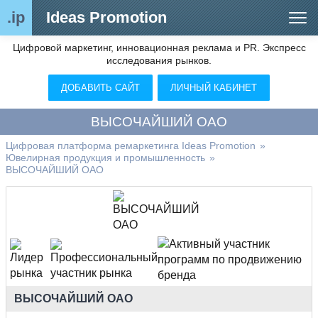
.ip
Ideas Promotion
Цифровой маркетинг, инновационная реклама и PR. Экспресс
Сегменты рынка
исследования рынков.
Цифровой ремаркетинг (анализ рынка)
ДОБАВИТЬ САЙТ
ЛИЧНЫЙ КАБИНЕТ
Отраслевой обозреватель
ВЫСОЧАЙШИЙ ОАО
Видео
Цифровая платформа ремаркетинга Ideas Promotion
»
Ювелирная продукция и промышленность
»
О нас
ВЫСОЧАЙШИЙ ОАО
Контакты
ВЫСОЧАЙШИЙ ОАО