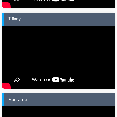
Tiffany
Мангазея