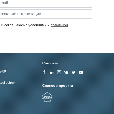
х
и соглашаюсь с условиями и
политикой
Соц.сети
9-89
u
vellpetrov
Спонсор проекта