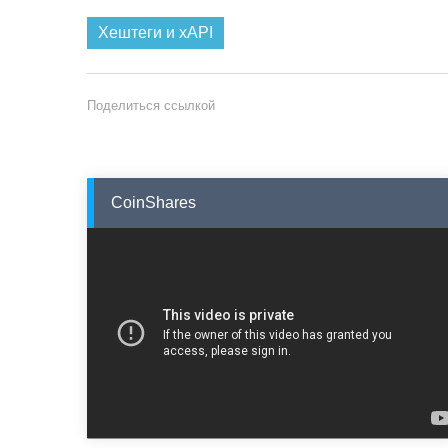
Хештеги и xAPI
Поделиться ссылкой
CoinShares