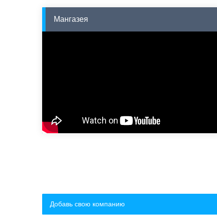
Мангазея
Добавь свою компанию