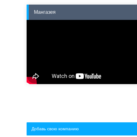
Мангазея
Добавь свою компанию