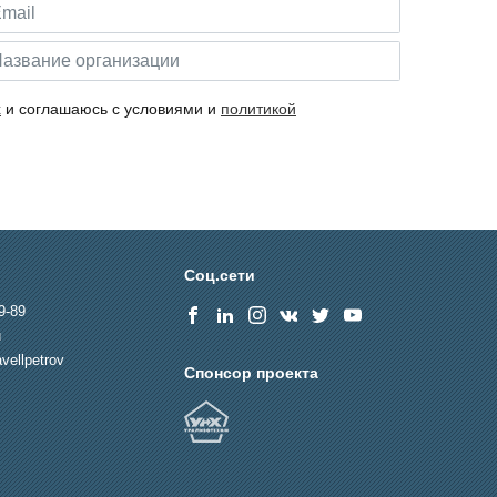
х
и соглашаюсь с условиями и
политикой
Соц.сети
9-89
u
vellpetrov
Спонсор проекта