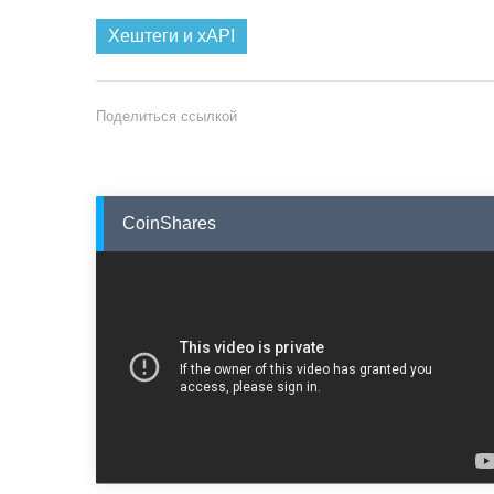
Хештеги и xAPI
Поделиться ссылкой
CoinShares