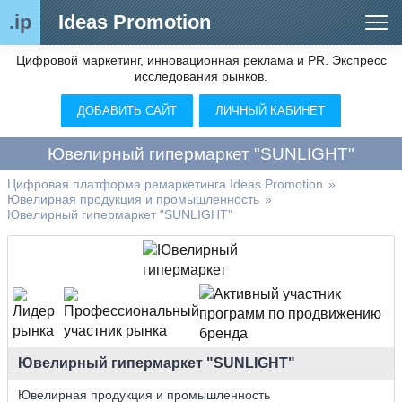
.ip
Ideas Promotion
Цифровой маркетинг, инновационная реклама и PR. Экспресс
Сегменты рынка
исследования рынков.
Цифровой ремаркетинг (анализ рынка)
ДОБАВИТЬ САЙТ
ЛИЧНЫЙ КАБИНЕТ
Отраслевой обозреватель
Ювелирный гипермаркет "SUNLIGHT"
Видео
Цифровая платформа ремаркетинга Ideas Promotion
»
Ювелирная продукция и промышленность
»
О нас
Ювелирный гипермаркет "SUNLIGHT"
Контакты
Ювелирный гипермаркет "SUNLIGHT"
Ювелирная продукция и промышленность