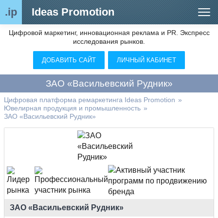
.ip
Ideas Promotion
Цифровой маркетинг, инновационная реклама и PR. Экспресс
Сегменты рынка
исследования рынков.
Цифровой ремаркетинг (анализ рынка)
ДОБАВИТЬ САЙТ
ЛИЧНЫЙ КАБИНЕТ
Отраслевой обозреватель
ЗАО «Васильевский Рудник»
Видео
Цифровая платформа ремаркетинга Ideas Promotion
»
Ювелирная продукция и промышленность
»
О нас
ЗАО «Васильевский Рудник»
Контакты
ЗАО «Васильевский Рудник»