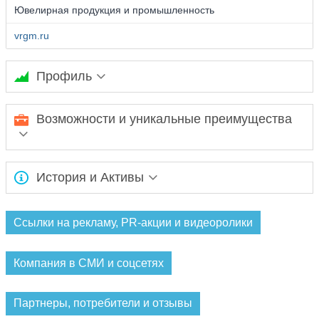
Ювелирная продукция и промышленность
vrgm.ru
Профиль
Золотодобывающая компания ЗАО «Васильевский Рудник»
Возможности и уникальные преимущества
ведет разработку месторождений в Мотыгинском районе
Красноярского края.
Ожидается заполнение информации...
История и Активы
Золотодобывающая компания ЗАО «Васильевский Рудник»
ведет разработку месторождений в Мотыгинском районе
Ссылки на рекламу, PR-акции и видеоролики
Красноярского края. производство по полному циклу
запущено в конце 2005 года. В целях дальнейшего
Компания в СМИ и соцсетях
наращивания объемов производства золота планируется
запуск установки кучного выщелачивания.
Партнеры, потребители и отзывы