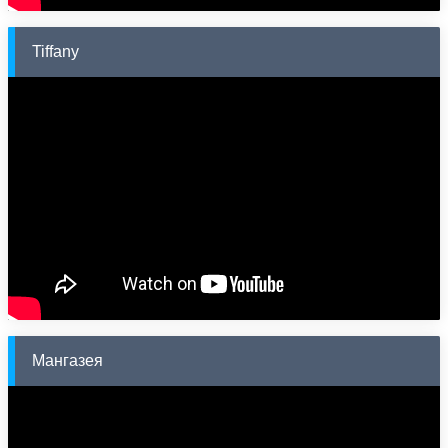
Tiffany
Мангазея