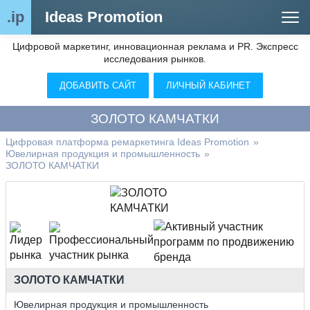
.ip
Ideas Promotion
Цифровой маркетинг, инновационная реклама и PR. Экспресс
Сегменты рынка
исследования рынков.
Цифровой ремаркетинг (анализ рынка)
ДОБАВИТЬ САЙТ
ЛИЧНЫЙ КАБИНЕТ
Отраслевой обозреватель
ЗОЛОТО КАМЧАТКИ
Видео
Цифровая платформа ремаркетинга Ideas Promotion
»
Ювелирная продукция и промышленность
»
О нас
ЗОЛОТО КАМЧАТКИ
Контакты
ЗОЛОТО КАМЧАТКИ
Ювелирная продукция и промышленность