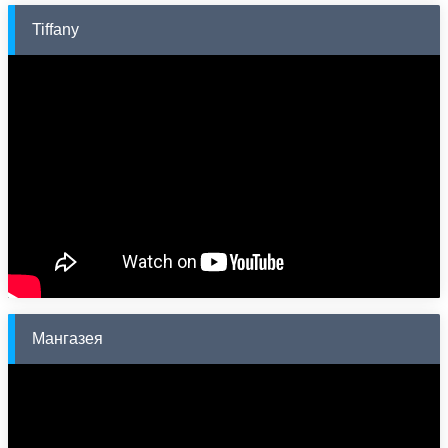
Tiffany
Мангазея