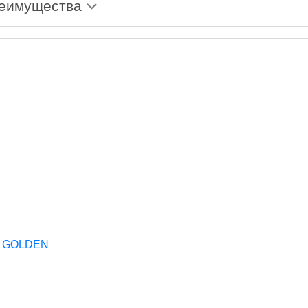
реимущества
из серебра - упаковка для ювелирных украшений -
иями - подарочные сертификаты
артнёром бренда SOKOLOV. Информацию о нас можно
KOLOV.
 2015 году.
й GOLDEN