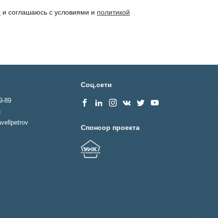
х
и соглашаюсь с условиями и
политикой
Соц.сети
9-89
u
vellpetrov
Спонсор проекта