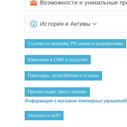
Возможности и уникальные п
украшения из золота - ювелирные украшения 
средства для ухода за ювелирными украшен
Компания GOLDEN является официальным п
подтвердить на горячей линии компании SO
История и Активы
Ювелирная компания GOLDEN была создана в
Ссылки на рекламу, PR-акции и видеоролики
Компания в СМИ и соцсетях
Партнеры, потребители и отзывы
Презентации, пресс-релизы
Информация о магазине ювелирных украшени
Хештеги и xAPI