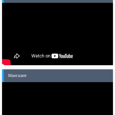
Мангазея