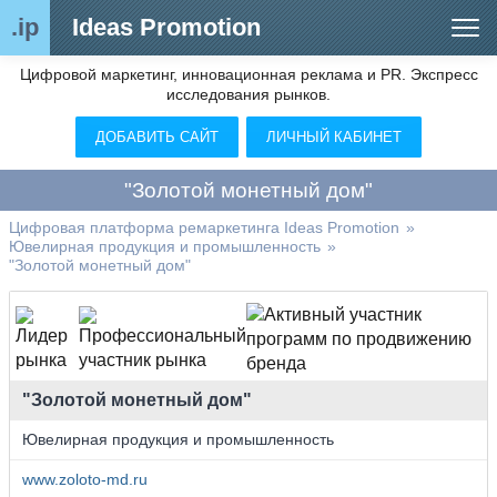
.ip
Ideas Promotion
Цифровой маркетинг, инновационная реклама и PR. Экспресс
Сегменты рынка
исследования рынков.
Цифровой ремаркетинг (анализ рынка)
ДОБАВИТЬ САЙТ
ЛИЧНЫЙ КАБИНЕТ
Отраслевой обозреватель
"Золотой монетный дом"
Видео
Цифровая платформа ремаркетинга Ideas Promotion
»
Ювелирная продукция и промышленность
»
О нас
"Золотой монетный дом"
Контакты
"Золотой монетный дом"
Ювелирная продукция и промышленность
www.zoloto-md.ru