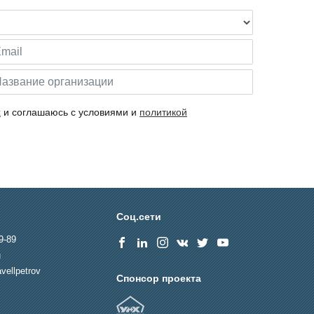
х
и соглашаюсь с условиями и
политикой
Соц.сети
9-89
u
vellpetrov
Спонсор проекта