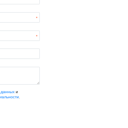
 данных
и
иальности
.