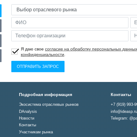
Я даю свое
согласие на обработку персональных данны
конфиденциальности
.
ОТПРАВИТЬ ЗАПРОС
Подробная информация
Контакты
Экосистема отраслевых рынков
+7 (919) 993-9
DAnalysis
info@ideasp.r
Новости
Telegram: @pa
Контакты
Участникам рынка