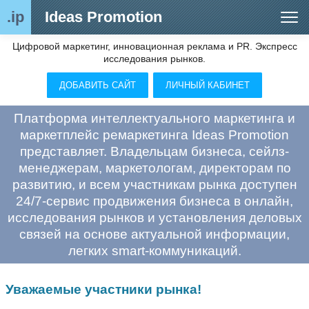
.ip
Ideas Promotion
Цифровой маркетинг, инновационная реклама и PR. Экспресс
Сегменты рынка
исследования рынков.
Цифровой ремаркетинг (анализ рынка)
ДОБАВИТЬ САЙТ
ЛИЧНЫЙ КАБИНЕТ
Отраслевой обозреватель
Платформа интеллектуального маркетинга и
Видео
маркетплейс ремаркетинга Ideas Promotion
представляет. Владельцам бизнеса, сейлз-
О нас
менеджерам, маркетологам, директорам по
развитию, и всем участникам рынка доступен
Контакты
24/7-сервис продвижения бизнеса в онлайн,
исследования рынков и установления деловых
связей на основе актуальной информации,
легких smart-коммуникаций.
Уважаемые участники рынка!